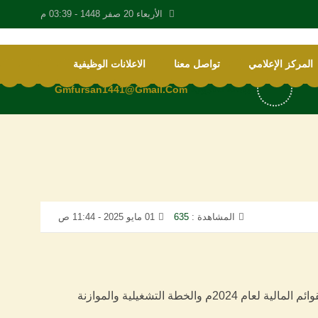
الأربعاء 20 صفر 1448 -
03:39 م
المركز الإعلامي
تواصل معنا
الاعلانات الوظيفية
رسالة الكترونية
Gmfursan1441@gmail.com
المشاهدة :
635
01 مايو 2025 - 11:44 ص
عقدت جمعية فرسان لقفز الحواجز اجتماعها السنوي لأعضاء الجمعية العمومية العادية مساء الثلاثاء الموافق 2025/4/15 لمناقشة القوائم المالية لعام 2024م والخطة التشغيلية والموازنة