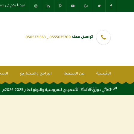
مرحباً بكم فى
جمع
تواصل معنا
0555075709 _ 0505771363
الرئيسية
عن الجمعية
البرامج والمشاريع
الخدم
الرئيسية
القوائم المالية
نهائي دوري الاتحاد السعودي للفروسية والبولو لعام 2025-2026م