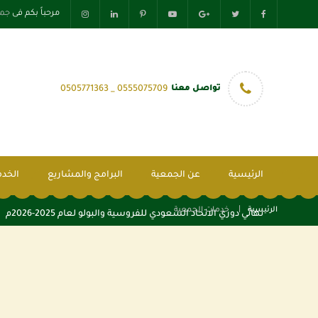
مرحباً بكم فى
جمع
تواصل معنا
0555075709 _ 0505771363
الرئيسية
عن الجمعية
البرامج والمشاريع
الخدم
الرئيسية
خدمات الجمعية
نهائي دوري الاتحاد السعودي للفروسية والبولو لعام 2025-2026م