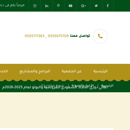
مرحباً بكم فى
جمع
تواصل معنا
0555075709 _ 0505771363
الرئيسية
عن الجمعية
البرامج والمشاريع
الخدم
الرئيسية
الأخبار والمدونة
شوط مفتوح (٢)
نهائي دوري الاتحاد السعودي للفروسية والبولو لعام 2025-2026م