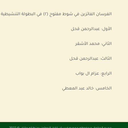
الفرسان الفائزين في شوط مفتوح (٢) في البطولة التنشيطية (١) لعام 2022م بنادي شاطئ الشباب يوم الجمعة 2022/2/11 م
الأول: عبدالرحمن قحل
الثاني: محمد الأشقر
الثالث: عبدالرحمن قحل
الرابع: عزام ال بواب
الخامس: خالد عبد المعطي